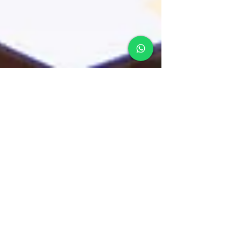
Nara Brito Barro Advogada
15 de set. de 2020
2 min de leitura
Contratos Conscientes -
Movimento empresarial para se
conectar aos reais valores
Contratos Conscientes - Movimento Empresarial para
melhor segurança nos negócios e leva melhores
relacionamentos e resultados. Saiba mais!