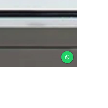
Nara Brito Barro Advogada
11 de out. de 2019
3 min de leitura