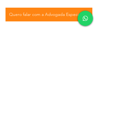
Quero falar com a Advogada Especialista agora!
direitos trabalhistas gestante
empregada gestante
verbas rescisórias gestante
verbas rescisórias demissão
grávida contrato experiência
estabilidade empregada gestante
demissão empregada gestante
dispensa empregada gestante
Trabalhista
Ver tudo
Posts recentes