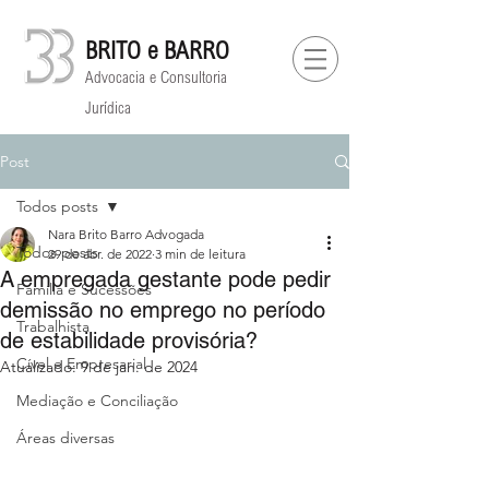
BRITO e BARRO
Advocacia e Consultoria
Jurídica
Post
Todos posts
Nara Brito Barro Advogada
Todos posts
29 de abr. de 2022
3 min de leitura
A empregada gestante pode pedir
Família e Sucessões
demissão no emprego no período
Trabalhista
de estabilidade provisória?
Cível e Empresarial
Atualizado:
9 de jan. de 2024
⁠Mediação e Conciliação
Áreas diversas