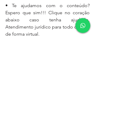
• Te ajudamos com o conteúdo? 
Espero que sim!!! Clique no coração 
abaixo caso tenha ajudado. 
Atendimento jurídico para todo o Brasil 
de forma virtual.
Quero falar com a Advogada Especialista agora!
rescisão indireta
rescisão indireta empregada grávida
rescisão indireta empregada gestante
direitos da empregada grávida
direitos trabalhistas da empregada gestante