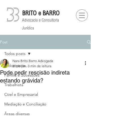
BRITO e BARRO
Advocacia e Consultoria
Jurídica
Post
Todos posts
Nara Brito Barro Advogada
Todos posts
29 de jan.
3 min de leitura
Pode pedir rescisão indireta
Família e Sucessões
estando grávida?
Trabalhista
Cível e Empresarial
⁠Mediação e Conciliação
Áreas diversas