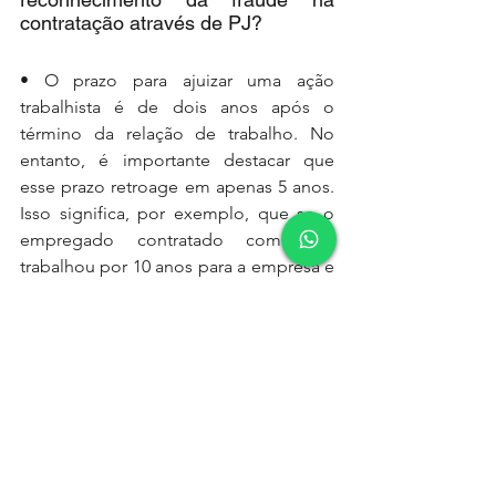
contratação através de PJ?
• O prazo para ajuizar uma ação 
trabalhista é de dois anos após o 
término da relação de trabalho. No 
entanto, é importante destacar que 
esse prazo retroage em apenas 5 anos. 
Isso significa, por exemplo, que se o 
empregado contratado como PJ 
trabalhou por 10 anos para a empresa e 
demorou dois anos para ajuizar a ação, 
ele receberá apenas os direitos 
decorrentes dos três últimos anos 
trabalhados.
• Caso a ação seja proposta logo ao 
final da relação de trabalho, o 
empregado terá direito apenas aos 