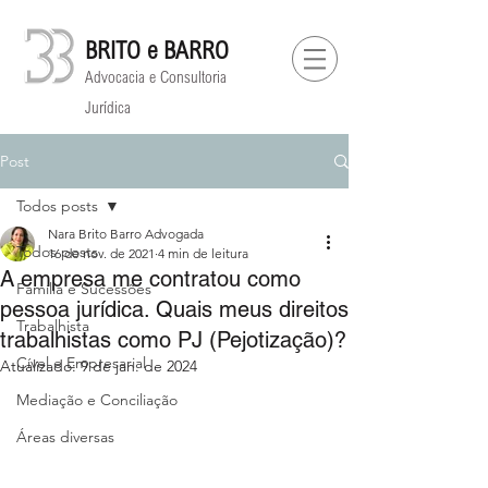
BRITO e BARRO
Advocacia e Consultoria
Jurídica
Post
Todos posts
Nara Brito Barro Advogada
Todos posts
16 de nov. de 2021
4 min de leitura
A empresa me contratou como
Família e Sucessões
pessoa jurídica. Quais meus direitos
Trabalhista
trabalhistas como PJ (Pejotização)?
Cível e Empresarial
Atualizado:
9 de jan. de 2024
⁠Mediação e Conciliação
Áreas diversas