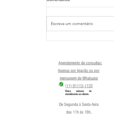
Escreva um comentário
Empregada gestante não
pode trabalhar em ambiente
insalubre e precisa ser
afastada do serviço.
Agendamento de consultas:
Apenas por ligação ou por
mensagem de Whatsapp
(11) 91113-1133
Único número de
atendimento ao cliente.
De Segunda à Sexta-feira
das 11h às 18h,