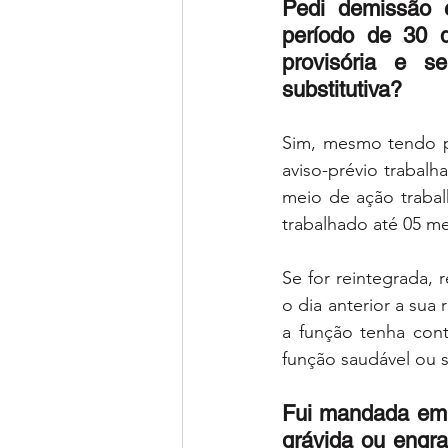
Pedi demissão e
período de 30 di
provisória e s
substitutiva? 
Sim, mesmo tendo p
aviso-prévio trabalh
meio de ação trabalh
trabalhado até 05 me
Se for reintegrada, 
o dia anterior a sua 
a função tenha cont
função saudável ou s
Fui mandada emb
grávida ou engra