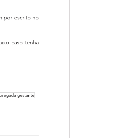
m 
por escrito
 no 
ixo caso tenha 
mpregada gestante