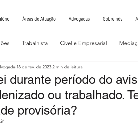
itório
Áreas de Atuação
Advogadas
Sobre nós
A
sões
Trabalhista
Cível e Empresarial
⁠Mediaç
Advogada
18 de fev. de 2023
2 min de leitura
i durante período do avis
denizado ou trabalhado. Te
ade provisória?
024