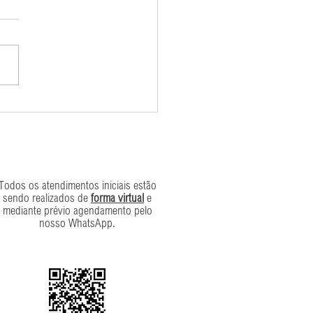
 demissão e descobri que
u grávida. Como voltar
s na demissão e voltar
 a empresa?
Todos os atendimentos iniciais estão
sendo realizados de
forma virtual
e
mediante prévio agendamento pelo
nosso WhatsApp.