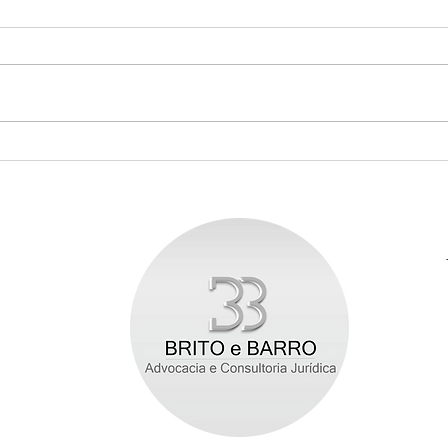
Fiquei grávida durante o meu
Pedi
contrato de experiência.
esto
Tenho estabilidade ou posso
atrá
ser dispensada?
para