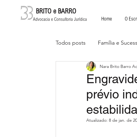
BRITO e BARRO
Home
O Escr
Advocacia e Consultoria Jurídica
Todos posts
Família e Suces
Nara Brito Barro 
Áreas diversas
Engravide
prévio in
estabilid
Atualizado:
8 de jan. de 2