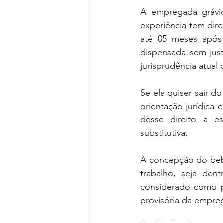
A empregada grávid
experiência tem dir
até 05 meses após
dispensada sem just
jurisprudência atual 
Se ela quiser sair d
orientação jurídica 
desse direito a e
substitutiva.
A concepção do bebê
trabalho, seja den
considerado como pe
provisória da empre