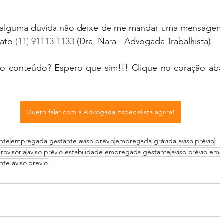
o alguma dúvida não deixe de me mandar uma mensage
ato
(11) 91113-1133
 (Dra. Nara - Advogada Trabalhista). 
o conteúdo? Espero que sim!!! Clique no coração aba
Quero falar com a Advogada Especialista agora!
nte
empregada gestante aviso prévio
empregada grávida aviso prévio
rovisória
aviso prévio estabilidade empregada gestante
aviso prévio e
te aviso previo