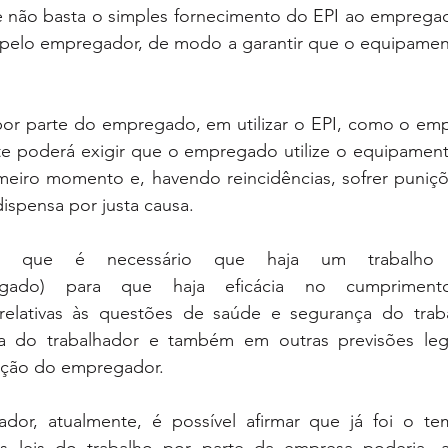
ue não basta o simples fornecimento do EPI ao empregad
ão pelo empregador, de modo a garantir que o equipamen
or parte do empregado, em utilizar o EPI, como o em
ste poderá exigir que o empregado utilize o equipament
meiro momento e, havendo reincidências, sofrer puniçõe
dispensa por justa causa.
im, que é necessário que haja um trabalho 
regado) para que haja eficácia no cumprimen
relativas às questões de saúde e segurança do traba
da do trabalhador e também em outras previsões lega
ação do empregador.
or, atualmente, é possível afirmar que já foi o t