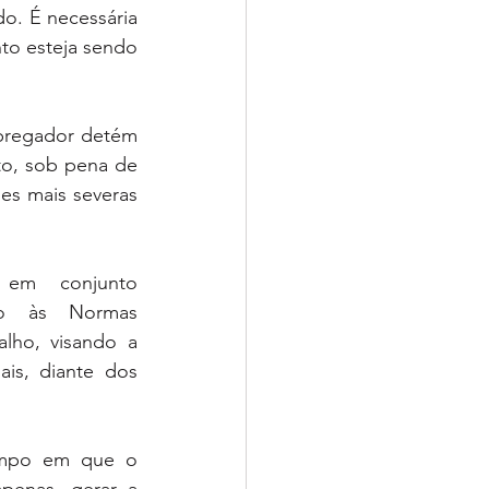
o. É necessária 
to esteja sendo 
pregador detém 
o, sob pena de 
s mais severas 
em conjunto 
to às Normas 
lho, visando a 
is, diante dos 
empo em que o 