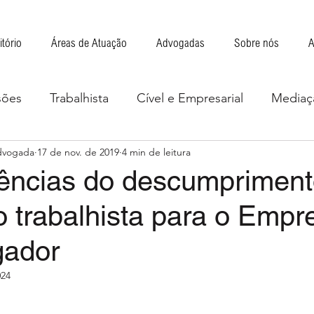
itório
Áreas de Atuação
Advogadas
Sobre nós
A
sões
Trabalhista
Cível e Empresarial
⁠Mediaç
Advogada
17 de nov. de 2019
4 min de leitura
ncias do descumpriment
o trabalhista para o Emp
gador
024