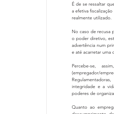
É de se ressaltar q
a efetiva fiscalizaç
realmente utilizado.
No caso de recusa p
o poder diretivo, e
advertência num pri
e até acarretar uma 
Percebe-se, ass
(empregador/emp
Regulamentadoras, 
integridade e a vi
poderes de organiz
Quanto ao empregad