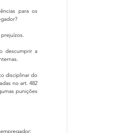
ências para os 
egador?
prejuízos.
o descumprir a 
nternas.
disciplinar do 
das no art. 482 
gumas punições 
o empregador: