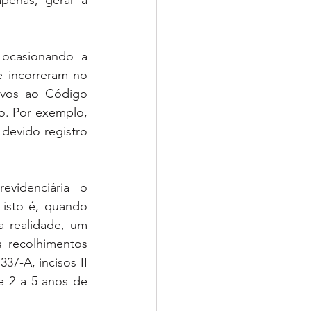
enas, gerar a 
ocasionando a 
 incorreram no 
tivos ao Código 
o. Por exemplo, 
devido registro 
idenciária o 
isto é, quando 
 realidade, um 
 recolhimentos 
37-A, incisos II 
 2 a 5 anos de 