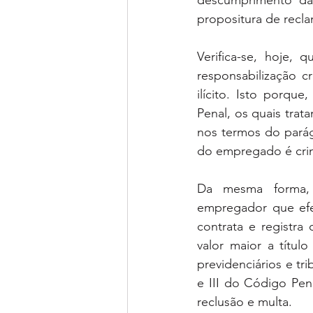
descumprimento das
propositura de recl
Verifica-se, hoje,
responsabilização c
ilícito. Isto porqu
Penal, os quais trat
nos termos do parágr
do empregado é crim
Da mesma forma, 
empregador que efe
contrata e registra
valor maior a títul
previdenciários e tri
e III do Código Pen
reclusão e multa.