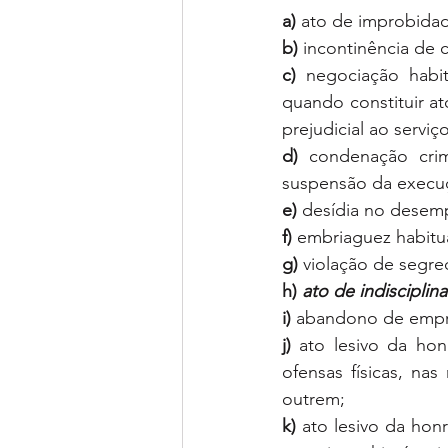
a) 
ato de improbida
b)
 incontinência de
c)
 negociação habi
quando constituir a
prejudicial ao serviço
d)
 condenação cri
suspensão da execu
e)
 desídia no desem
f) 
embriaguez habitua
g)
 violação de segr
h) 
ato de indiscipli
i) 
abandono de emp
j)
 ato lesivo da hon
ofensas físicas, na
outrem;
k)
 ato lesivo da hon