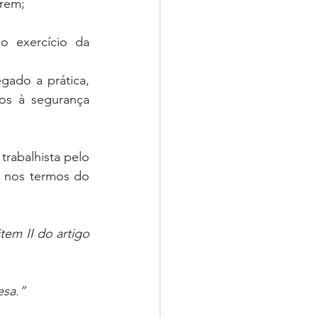
trem;
o exercício da 
gado a prática, 
os à segurança 
rabalhista pelo 
 nos termos do 
em II do artigo 
esa.”