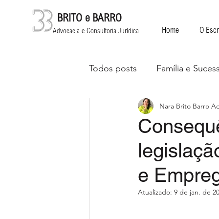
BRITO e BARRO
Home
O Escr
Advocacia e Consultoria Jurídica
Todos posts
Família e Suces
Nara Brito Barro 
Áreas diversas
Consequê
legislaçã
e Empre
Atualizado:
9 de jan. de 2