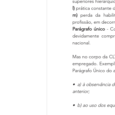
superiores hierárqui
l) 
prática constante d
m)
 perda da habili
profissão, em decor
Parágrafo único
 - C
devidamente comprov
nacional.
Mas no corpo da CLT
empregado. Exemplo 
Parágrafo Único do a
•  a) à observância 
anterior; 
•  b) ao uso dos eq