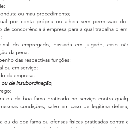
de;
 conduta ou mau procedimento;
tual por conta própria ou alheia sem permissão do 
to de concorrência à empresa para a qual trabalha o em
;
minal do empregado, passada em julgado, caso não
ção da pena;
penho das respectivas funções;
l ou em serviço;
edo da empresa;
na ou de insubordinação
;
rego;
ra ou da boa fama praticado no serviço contra qualq
s mesmas condições, salvo em caso de legítima defesa,
ra ou da boa fama ou ofensas físicas praticadas contra